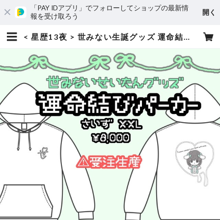
「PAY IDアプリ」でフォローしてショップの最新情
開く
報を受け取ろう
< 星歴13夜 > 世みない生誕グッズ 運命結びパーカー | コドモメンタルWEBSHOP