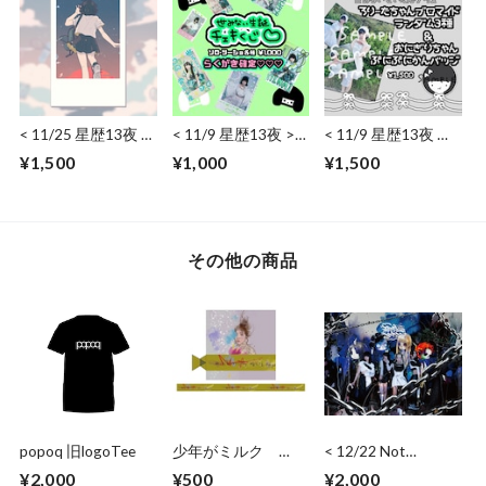
< 11/25 星歴13夜 >
< 11/9 星歴13夜 >
< 11/9 星歴13夜 世
通常チェキ（日付・
世みない生誕チェキ
みない > ろりーた
¥1,500
¥1,000
¥1,500
サイン）
くじ♡
ちゃんブロマイド＆
おにぎりちゃんぷに
ぷに缶バッジ
その他の商品
popoq 旧logoTee
少年がミルク
< 12/22 Not
MILCBOY キッチュ
Secured, Loose Ends
¥2,000
¥500
¥2,000