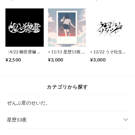
> Solo
Instax(Date,Sign,Co
mment)
〈4/22 幽世脅嚇 〉
< 11/11 星歴13夜 >
< 12/22 うそ吐生ナ
ワイドチェキ(日
ワイドチェキ（日
イショ > ワイドチ
¥2,500
¥3,000
¥3,000
付・サイン )
付・サイン･コメン
ェキ（日付・サイ
ト）
ン・コメント）
カテゴリから探す
ぜんぶ君のせいだ。
星歴13夜