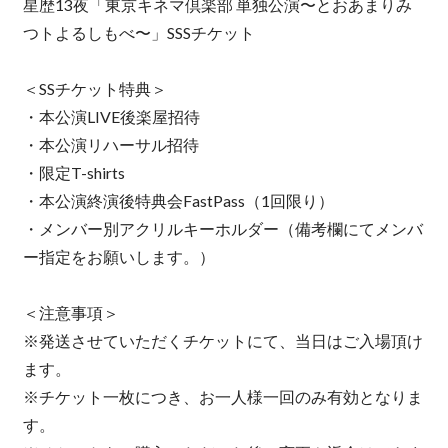
星歴13夜「東京キネマ倶楽部 単独公演〜とおあまりみ
つトよるしもべ〜」SSSチケット
＜SSチケット特典＞
・本公演LIVE後楽屋招待
・本公演リハーサル招待
・限定T-shirts
・本公演終演後特典会FastPass（1回限り）
・メンバー別アクリルキーホルダー（備考欄にてメンバ
ー指定をお願いします。）
＜注意事項＞
※発送させていただくチケットにて、当日はご入場頂け
ます。
※チケット一枚につき、お一人様一回のみ有効となりま
す。