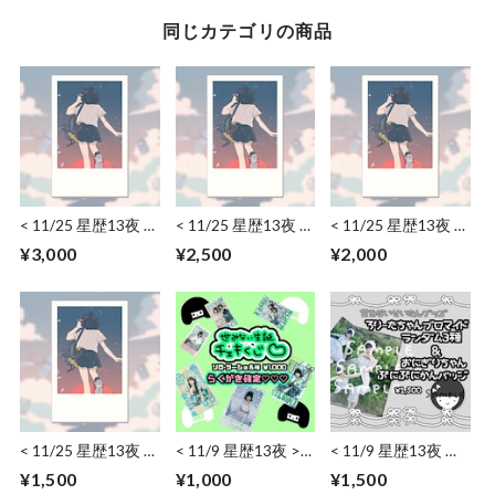
同じカテゴリの商品
< 11/25 星歴13夜 >
< 11/25 星歴13夜 >
< 11/25 星歴13夜 >
ワイドチェキ（日
ワイドチェキ（日
通常チェキ（日付・
¥3,000
¥2,500
¥2,000
付・サイン･コメン
付・サイン）
サイン・コメント）
ト）
< 11/25 星歴13夜 >
< 11/9 星歴13夜 >
< 11/9 星歴13夜 世
通常チェキ（日付・
世みない生誕チェキ
みない > ろりーた
¥1,500
¥1,000
¥1,500
サイン）
くじ♡
ちゃんブロマイド＆