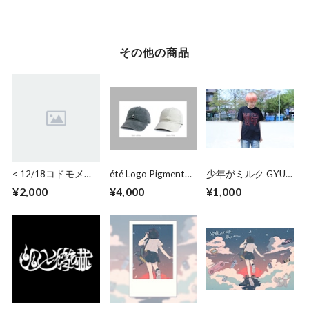
おにぎりちゃんぷに
ぷに缶バッジ
その他の商品
< 12/18コドモメン
été Logo Pigment
少年がミルク GYU
タル > 通常チェキ
Cap Color
革Tシャツ
¥2,000
¥4,000
¥1,000
（日付・サイン・コ
メント)