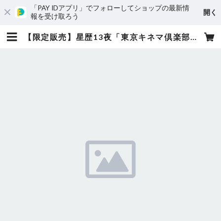
「PAY IDアプリ」でフォローしてショップの最新情
開く
報を受け取ろう
【限定販売】星歴13夜「東京キネマ倶楽部 単独公演〜とおあまりみつトよるしもべ〜」SSチケット | コドモメンタルWEBSHOP