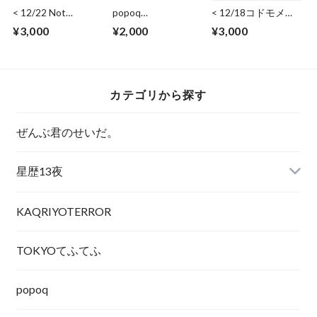
< 12/22 Not
popoq
< 12/18コドモメン
Secured, Loose Ends
"echo"Sacoche
タル > ワイドチェ
¥3,000
¥2,000
¥3,000
> Solo Instax
キ（日付・サイン・
Wide(Date,Sign,Co
コメント)
mment)
カテゴリから探す
ぜんぶ君のせいだ。
星歴13夜
KAQRIYOTERROR
TOKYOてふてふ
popoq