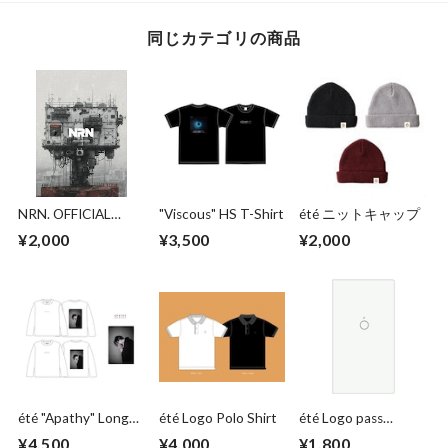
同じカテゴリの商品
NRN. OFFICIAL
"Viscous" HS T-Shirt
été ニットキャップ
BAND SCORE
¥2,000
¥3,500
¥2,000
été "Apathy" Long
été Logo Polo Shirt
été Logo pass
T-Shirt
sticker file
¥4,500
¥4,000
¥1,800