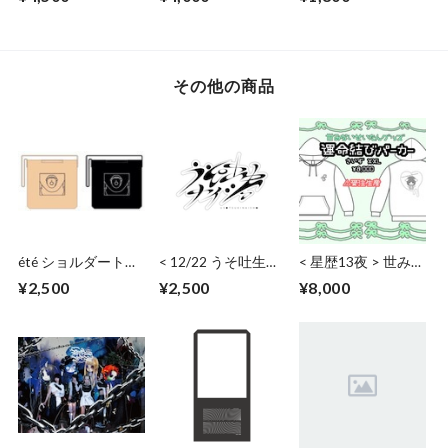
その他の商品
été ショルダートー
< 12/22 うそ吐生ナ
< 星歴13夜 > 世みな
トバッグ
イショ > ワイドチ
い生誕グッズ 運命
¥2,500
¥2,500
¥8,000
ェキ（日付・サイ
結びパーカー
ン）