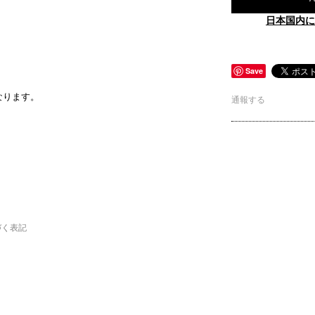
日本国内に
Save
なります。
通報する
づく表記