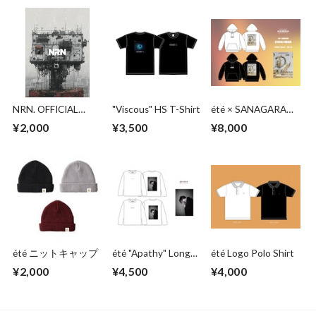
NRN. OFFICIAL
"Viscous" HS T-Shirt
été × SANAGARA
BAND SCORE
UTOPIA PARKER
¥2,000
¥3,500
¥8,000
été ニットキャップ
été "Apathy" Long
été Logo Polo Shirt
T-Shirt
¥2,000
¥4,500
¥4,000