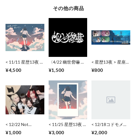
その他の商品
< 11/11 星歴13夜 >
〈4/22 幽世脅嚇 〉
< 星歴13夜 > 星座ア
集合ワイドチェキ
通常チェキ(日付・
イコン缶バッジ
¥4,500
¥1,500
¥800
（日付・サイン）
サイン)
< 12/22 Not
< 11/25 星歴13夜 >
< 12/18コドモメン
Secured, Loose Ends
ワイドチェキ（日
タル > 通常チェキ
¥1,000
¥3,000
¥2,000
>LIVE後、写メデー
付・サイン･コメン
（日付・サイン・コ