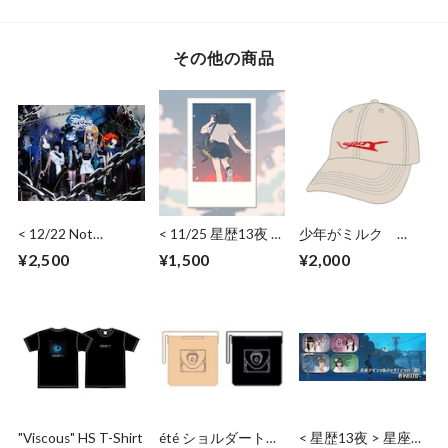
その他の商品
< 12/22 Not
< 11/25 星歴13夜 >
少年がミルク
Secured, Loose Ends
通常チェキ（日付・
MILCBOY キャップ
¥2,500
¥1,500
¥2,000
> Solo Instax
サイン）
Wide(Date,Sign)
"Viscous" HS T-Shirt
été ショルダートー
< 星歴13夜 > 星座ア