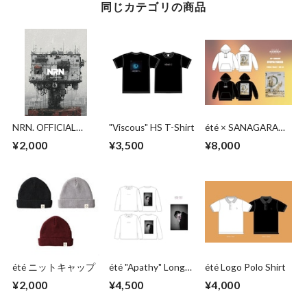
同じカテゴリの商品
NRN. OFFICIAL
"Viscous" HS T-Shirt
été × SANAGARA
BAND SCORE
UTOPIA PARKER
¥2,000
¥3,500
¥8,000
été ニットキャップ
été "Apathy" Long
été Logo Polo Shirt
T-Shirt
¥2,000
¥4,500
¥4,000