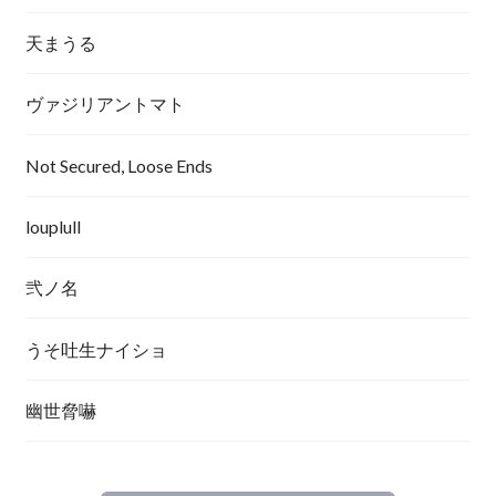
天まうる
ヴァジリアントマト
Not Secured, Loose Ends
louplull
弐ノ名
うそ吐生ナイショ
幽世脅嚇