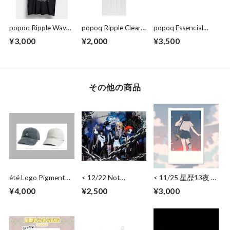
popoq Ripple Wave
popoq Ripple Clear
popoq Essencial
T-shirt
Towel
pouch
¥3,000
¥2,000
¥3,500
その他の商品
été Logo Pigment
< 12/22 Not
< 11/25 星歴13夜 >
Cap Color
Secured, Loose Ends
ワイドチェキ（日
¥4,000
¥2,500
¥3,000
> Solo Instax
付・サイン･コメン
Wide(Date,Sign)
ト）