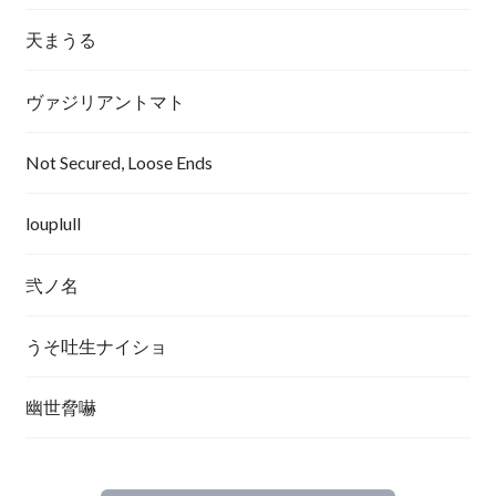
天まうる
ヴァジリアントマト
Not Secured, Loose Ends
louplull
弐ノ名
うそ吐生ナイショ
幽世脅嚇