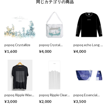
同じカテゴリの商品
popoq Crystallize
popoq Crystal
popoq echo Long T-
Landscape Tote Bag
shirt
¥1,600
¥4,000
¥4,000
popoq Ripple Wave
popoq Ripple Clear
popoq Essencial
T-shirt
Towel
pouch
¥3,000
¥2,000
¥3,500